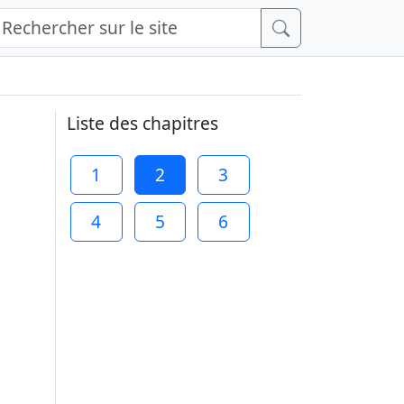
Liste des chapitres
1
2
3
4
5
6