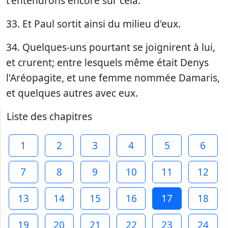
t'entendrons encore sur cela.
33. Et Paul sortit ainsi du milieu d'eux.
34. Quelques-uns pourtant se joignirent à lui,
et crurent; entre lesquels même était Denys
l'Aréopagite, et une femme nommée Damaris,
et quelques autres avec eux.
Liste des chapitres
1
2
3
4
5
6
7
8
9
10
11
12
13
14
15
16
17
18
19
20
21
22
23
24