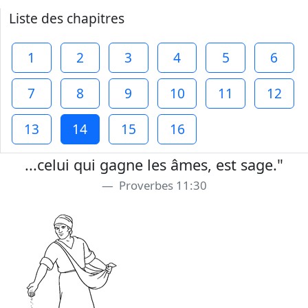
Liste des chapitres
1
2
3
4
5
6
7
8
9
10
11
12
13
14
15
16
...celui qui gagne les âmes, est sage."
Proverbes 11:30