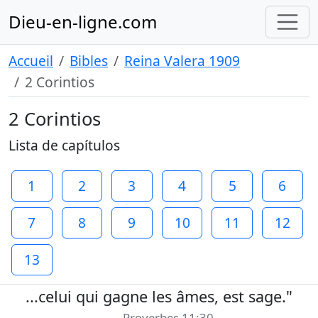
Dieu-en-ligne.com
Accueil
Bibles
Reina Valera 1909
2 Corintios
2 Corintios
Lista de capítulos
1
2
3
4
5
6
7
8
9
10
11
12
13
...celui qui gagne les âmes, est sage."
Proverbes 11:30