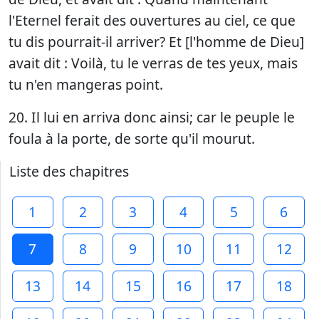
l'Eternel ferait des ouvertures au ciel, ce que
tu dis pourrait-il arriver? Et [l'homme de Dieu]
avait dit : Voilà, tu le verras de tes yeux, mais
tu n'en mangeras point.
20. Il lui en arriva donc ainsi; car le peuple le
foula à la porte, de sorte qu'il mourut.
Liste des chapitres
1
2
3
4
5
6
7
8
9
10
11
12
13
14
15
16
17
18