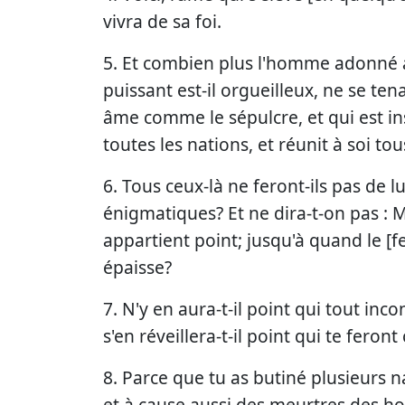
vivra de sa foi.
5. Et combien plus l'homme adonné au
puissant est-il orgueilleux, ne se ten
âme comme le sépulcre, et qui est in
toutes les nations, et réunit à soi to
6. Tous ceux-là ne feront-ils pas de lu
énigmatiques? Et ne dira-t-on pas : M
appartient point; jusqu'à quand le [fer
épaisse?
7. N'y en aura-t-il point qui tout inc
s'en réveillera-t-il point qui te feront
8. Parce que tu as butiné plusieurs n
et à cause aussi des meurtres des hom