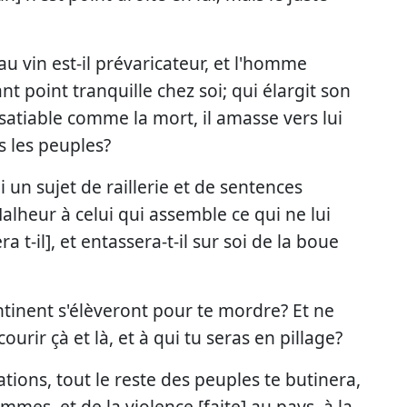
 vin est-il prévaricateur, et l'homme
ant point tranquille chez soi; qui élargit son
satiable comme la mort, il amasse vers lui
us les peuples?
i un sujet de raillerie et de sentences
alheur à celui qui assemble ce qui ne lui
a t-il], et entassera-t-il sur soi de la boue
ontinent s'élèveront pour te mordre? Et ne
 courir çà et là, et à qui tu seras en pillage?
ations, tout le reste des peuples te butinera,
mes, et de la violence [faite] au pays, à la