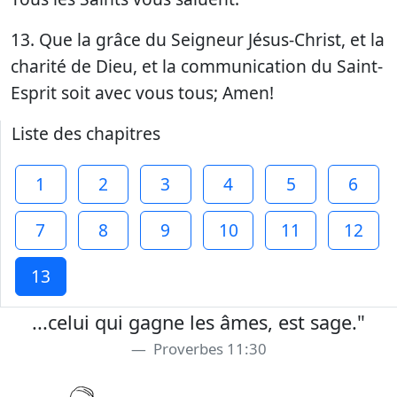
13. Que la grâce du Seigneur Jésus-Christ, et la
charité de Dieu, et la communication du Saint-
Esprit soit avec vous tous; Amen!
Liste des chapitres
1
2
3
4
5
6
7
8
9
10
11
12
13
...celui qui gagne les âmes, est sage."
Proverbes 11:30