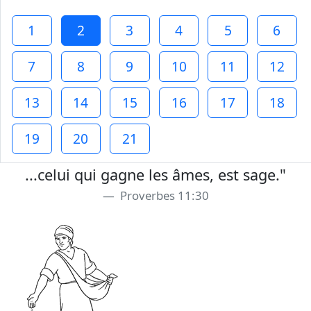
1
2
3
4
5
6
7
8
9
10
11
12
13
14
15
16
17
18
19
20
21
...celui qui gagne les âmes, est sage."
Proverbes 11:30