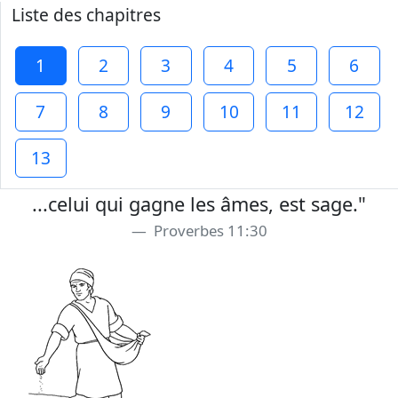
Liste des chapitres
1
2
3
4
5
6
7
8
9
10
11
12
13
...celui qui gagne les âmes, est sage."
Proverbes 11:30