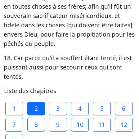
en toutes choses à ses frères; afin qu'il fût un
souverain sacrificateur miséricordieux, et
fidèle dans les choses [qui doivent être faites]
envers Dieu, pour faire la propitiation pour les
péchés du peuple.
18. Car parce qu'il a souffert étant tenté, il est
puissant aussi pour secourir ceux qui sont
tentés.
Liste des chapitres
1
2
3
4
5
6
7
8
9
10
11
12