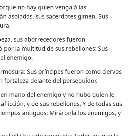
 porque no hay quien venga á las
án asoladas, sus sacerdotes gimen, Sus
ura.
beza, sus aborrecedores fueron
ó por la multitud de sus rebeliones: Sus
del enemigo.
hermosura: Sus príncipes fueron como ciervos
n fortaleza delante del perseguidor.
o en mano del enemigo y no hubo quien le
aflicción, y de sus rebeliones, Y de todas sus
tiempos antiguos: Miráronla los enemigos, y
cual ella ha sido removida: Todos los que la