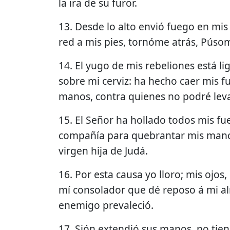
la ira de su furor.
13. Desde lo alto envió fuego en mis
red a mis pies, tornóme atrás, Púso
14. El yugo de mis rebeliones está 
sobre mi cerviz: ha hecho caer mis 
manos, contra quienes no podré lev
15. El Señor ha hollado todos mis f
compañía para quebrantar mis mance
virgen hija de Judá.
16. Por esta causa yo lloro; mis ojos
mí consolador que dé reposo á mi al
enemigo prevaleció.
17. Sión extendió sus manos, no tien