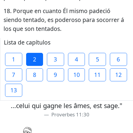
18. Porque en cuanto Él mismo padeció
siendo tentado, es poderoso para socorrer á
los que son tentados.
Lista de capítulos
1
2
3
4
5
6
7
8
9
10
11
12
13
...celui qui gagne les âmes, est sage."
Proverbes 11:30