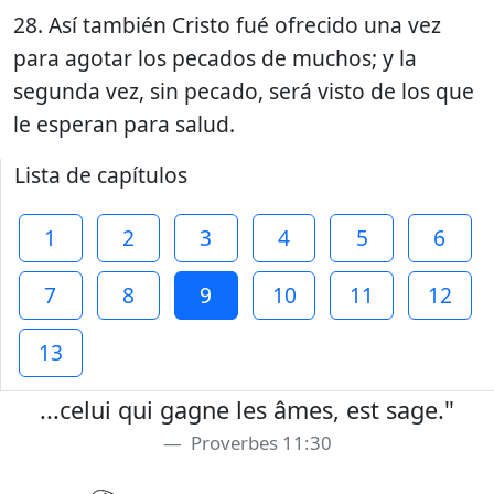
28. Así también Cristo fué ofrecido una vez
para agotar los pecados de muchos; y la
segunda vez, sin pecado, será visto de los que
le esperan para salud.
Lista de capítulos
1
2
3
4
5
6
7
8
9
10
11
12
13
...celui qui gagne les âmes, est sage."
Proverbes 11:30