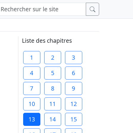
Liste des chapitres
1
2
3
4
5
6
7
8
9
10
11
12
13
14
15