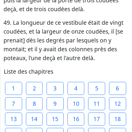
puis la largeur de la porte de trois coudées
deçà, et de trois coudées delà.
49. La longueur de ce vestibule était de vingt
coudées, et la largeur de onze coudées, il [se
prenait] dès les degrés par lesquels on y
montait; et il y avait des colonnes près des
poteaux, l'une deçà et l'autre delà.
Liste des chapitres
1
2
3
4
5
6
7
8
9
10
11
12
13
14
15
16
17
18