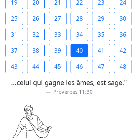
19
20
21
22
23
24
25
26
27
28
29
30
31
32
33
34
35
36
37
38
39
40
41
42
43
44
45
46
47
48
...celui qui gagne les âmes, est sage."
Proverbes 11:30