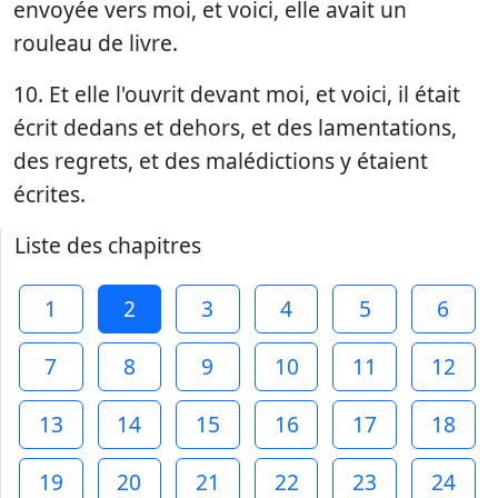
envoyée vers moi, et voici, elle avait un
rouleau de livre.
10. Et elle l'ouvrit devant moi, et voici, il était
écrit dedans et dehors, et des lamentations,
des regrets, et des malédictions y étaient
écrites.
Liste des chapitres
1
2
3
4
5
6
7
8
9
10
11
12
13
14
15
16
17
18
19
20
21
22
23
24