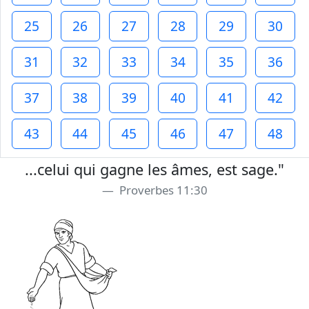
25
26
27
28
29
30
31
32
33
34
35
36
37
38
39
40
41
42
43
44
45
46
47
48
...celui qui gagne les âmes, est sage."
Proverbes 11:30